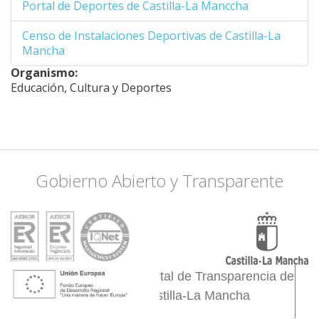
Portal de Deportes de Castilla-La Manccha
38.46924536081,
-2.4444580078125
Censo de Instalaciones Deportivas de Castilla-La
38.357337108289,
Mancha
-2.4444580078125
38.253883412596,
Organismo:
-2.5433349609375
Educación, Cultura y Deportes
38.124358901402,
-2.4005126953125
38.063835334643,
-2.1917724609375
38.245255612027,
Gobierno Abierto y Transparente
-1.8511962890625
38.340105073385,
-1.6314697265625
38.365951588109,
-1.5655517578125
38.340105073385,
-1.4886474609375
Portal de Transparencia de
38.426224237605,
Castilla-La Mancha
-1.4007568359375