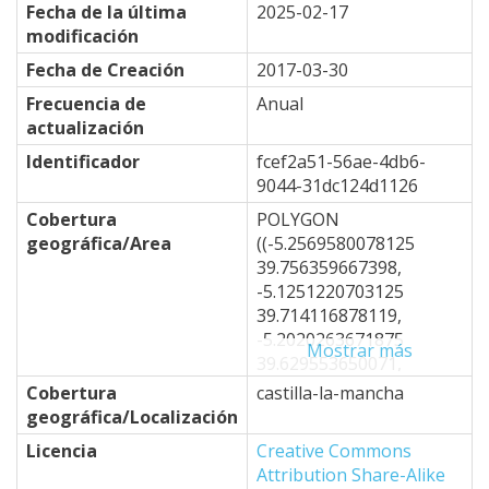
Fecha de la última
2025-02-17
modificación
Fecha de Creación
2017-03-30
Frecuencia de
Anual
actualización
Identificador
fcef2a51-56ae-4db6-
9044-31dc124d1126
Cobertura
POLYGON
geográfica/Area
((-5.2569580078125
39.756359667398,
-5.1251220703125
39.714116878119,
-5.2020263671875
Mostrar más
39.629553650071,
-4.8724365234375
Cobertura
castilla-la-mancha
39.332767796454,
geográfica/Localización
-4.6746826171875
Licencia
Creative Commons
39.50251479253,
Attribution Share-Alike
-4.7076416015625