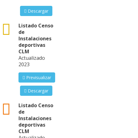
Descargar
csv
Listado Censo
de
Instalaciones
deportivas
CLM
Actualizado
2023
Previsualizar
Descargar
json
Listado Censo
de
Instalaciones
deportivas
CLM
Actualizado