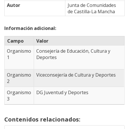
39.264753301887,
Autor
Junta de Comunidades
-4.6966552734375
de Castilla-La Mancha
39.196672742478,
-4.8834228515625
Información adicional:
39.094428101991,
-4.8834228515625
Campo
Valor
38.940782806447,
-4.9493408203125
Organismo
Consejería de Educación, Cultura y
38.623908948333,
1
Deportes
-4.3341064453125
38.365951588109,
-3.8177490234375
Organismo
Viceconsejería de Cultura y Deportes
38.409008607981,
2
-3.3013916015625
Organismo
DG Juventud y Deportes
38.503643790906,
3
-2.9058837890625
38.460643187983,
-2.8509521484375
Contenidos relacionados:
38.546618735457,
-2.6092529296875