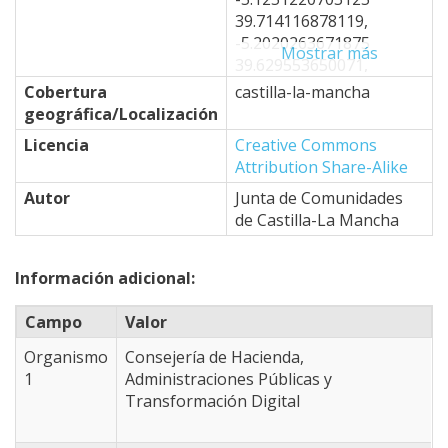
39.714116878119,
-5.2020263671875
Mostrar más
39.629553650071,
-4.8724365234375
Cobertura
castilla-la-mancha
39.332767796454,
geográfica/Localización
-4.6746826171875
Licencia
Creative Commons
39.50251479253,
Attribution Share-Alike
-4.7076416015625
39.264753301887,
Autor
Junta de Comunidades
-4.6966552734375
de Castilla-La Mancha
39.196672742478,
-4.8834228515625
Información adicional:
39.094428101991,
-4.8834228515625
Campo
Valor
38.940782806447,
-4.9493408203125
Organismo
Consejería de Hacienda,
38.623908948333,
1
Administraciones Públicas y
-4.3341064453125
Transformación Digital
38.365951588109,
-3.8177490234375