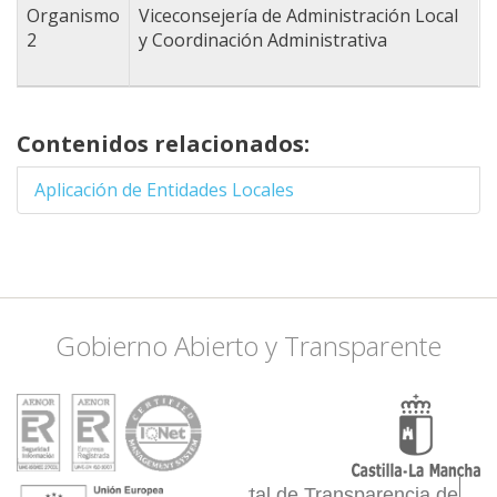
38.409008607981,
Organismo
Viceconsejería de Administración Local
-3.3013916015625
2
y Coordinación Administrativa
38.503643790906,
-2.9058837890625
38.460643187983,
-2.8509521484375
Contenidos relacionados:
38.546618735457,
-2.6092529296875
Aplicación de Entidades Locales
38.46924536081,
-2.4444580078125
38.357337108289,
-2.4444580078125
38.253883412596,
-2.5433349609375
Gobierno Abierto y Transparente
38.124358901402,
-2.4005126953125
38.063835334643,
-2.1917724609375
38.245255612027,
-1.8511962890625
Portal de Transparencia de