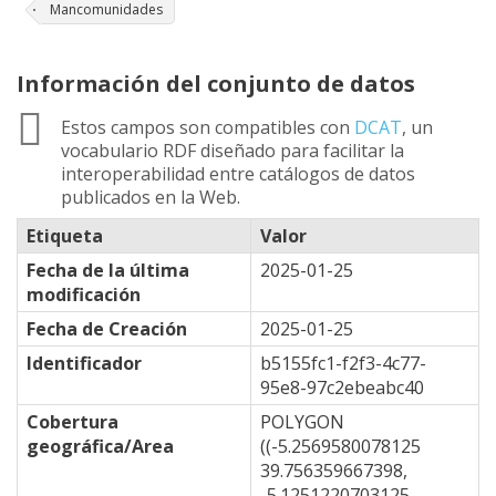
Mancomunidades
Información del conjunto de datos
Estos campos son compatibles con
DCAT
, un
vocabulario RDF diseñado para facilitar la
interoperabilidad entre catálogos de datos
publicados en la Web.
Etiqueta
Valor
Fecha de la última
2025-01-25
modificación
Fecha de Creación
2025-01-25
Identificador
b5155fc1-f2f3-4c77-
95e8-97c2ebeabc40
Cobertura
POLYGON
geográfica/Area
((-5.2569580078125
39.756359667398,
-5.1251220703125