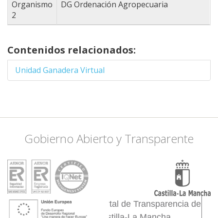
-3.8177490234375
Organismo
DG Ordenación Agropecuaria
38.409008607981,
2
-3.3013916015625
38.503643790906,
-2.9058837890625
Contenidos relacionados:
38.460643187983,
-2.8509521484375
Unidad Ganadera Virtual
38.546618735457,
-2.6092529296875
38.46924536081,
-2.4444580078125
38.357337108289,
-2.4444580078125
Gobierno Abierto y Transparente
38.253883412596,
-2.5433349609375
38.124358901402,
-2.4005126953125
38.063835334643,
-2.1917724609375
Portal de Transparencia de
38.245255612027,
Castilla-La Mancha