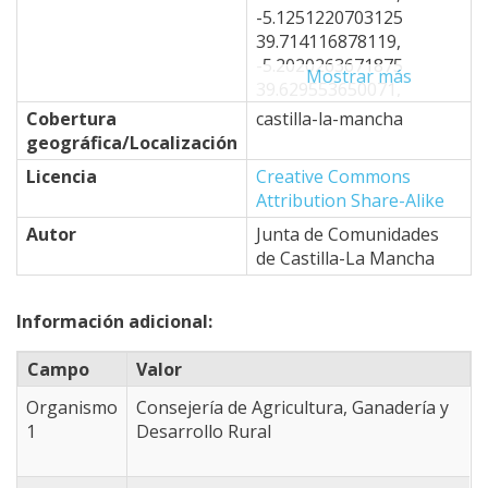
-5.1251220703125
39.714116878119,
-5.2020263671875
Mostrar más
39.629553650071,
-4.8724365234375
Cobertura
castilla-la-mancha
39.332767796454,
geográfica/Localización
-4.6746826171875
Licencia
Creative Commons
39.50251479253,
Attribution Share-Alike
-4.7076416015625
39.264753301887,
Autor
Junta de Comunidades
-4.6966552734375
de Castilla-La Mancha
39.196672742478,
-4.8834228515625
Información adicional:
39.094428101991,
-4.8834228515625
Campo
Valor
38.940782806447,
-4.9493408203125
Organismo
Consejería de Agricultura, Ganadería y
38.623908948333,
1
Desarrollo Rural
-4.3341064453125
38.365951588109,