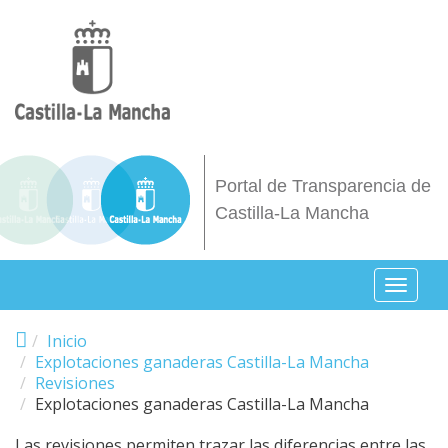
Pasar al contenido principal
Portal de Transparencia de
Castilla-La Mancha
Toggl
naviga
Inicio
Explotaciones ganaderas Castilla-La Mancha
Revisiones
Explotaciones ganaderas Castilla-La Mancha
Las revisiones permiten trazar las diferencias entre las